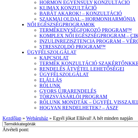
HORMON EGYENSÚLY KONZULTÁCIÓ
KLIMAX KONZULTÁCIÓ
BABÁT AKAROK! – KONZULTÁCIÓ
SZAKMAI OLDAL – HORMONHARMÓNIA
NŐI EGÉSZSÉGPROGRAMOK
TERMÉKENYSÉGFOKOZÓ PROGRAM™
KOMPLEX NŐI EGÉSZSÉGPROGRAM – C
INZULINREZISZTENCIA PROGRAM – V
STRESSZOLDÓ PROGRAM™
ÜGYFÉLSZOLGÁLAT
KAPCSOLAT
TERMÉK KONZULTÁCIÓ SZAKÉRTŐNKK
RENDELÉS ÁTVÉTEL LEHETŐSÉGEI
ÜGYFÉLSZOLGÁLAT
ELÁLLÁS
RÓLUNK
GYORS ÚJRARENDELÉS
TÖRZSVÁSÁRLÓI PROGRAM
RÓLUNK MONDTÁK – ÜGYFÉL VISSZAJE
HOGYAN RENDELHETEK? – ÁSZF
Kezdőlap
»
Webáruház
»
Egyél jókat Ellával! A hét minden napján
Átvételi pont: