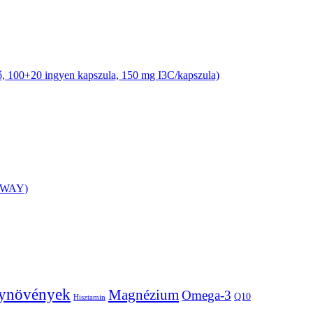
, 100+20 ingyen kapszula, 150 mg I3C/kapszula)
RaWAY)
ynövények
Magnézium
Omega-3
Q10
Hisztamin