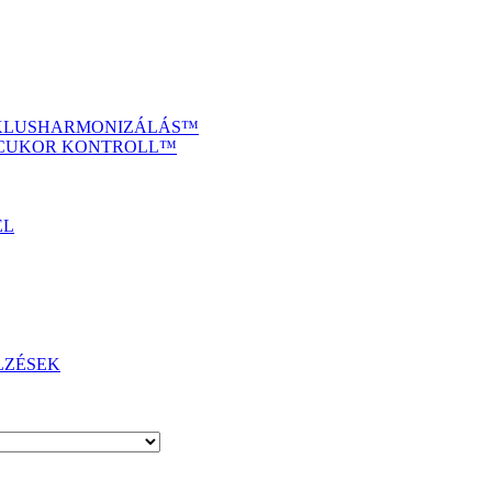
IKLUSHARMONIZÁLÁS™
ÉRCUKOR KONTROLL™
EL
LZÉSEK