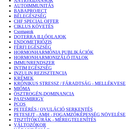
ANTIOXIDÁNSOK
AUTOIMMUNITÁS
BABAPROJECT
BÉLEGÉSZSÉG
CHF SPECIAL OFFER
CIKLUS KÖVETÉS
Csomagok
DOTERRA ILLÓOLAJOK
ENDOMETRIÓZIS
FÉRFI EGÉSZSÉG
HORMONHARMÓNIA PUBLIKÁCIÓK
HORMONHARMONIZÁLÓ ITALOK
IMMUNRENDSZER
INTIM EGÉSZSÉG
INZULIN REZISZTENCIA
KRÉMEK
KRÓNIKUS STRESSZ / FÁRADTSÁG - MELLÉKVESE
MIÓMA
ÖSZTROGÉN-DOMINANCIA
PAJZSMIRIGY
PCOS
PETEÉRÉS / OVULÁCIÓ SERKENTÉS
PETESEJT - AMH - FOGAMZÓKÉPESSÉG NÖVELÉSE
TISZTÍTÓKÚRÁK - MÉREGTELENÍTÉS
VÁLTOZÓKOR