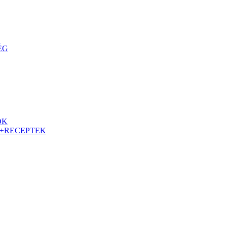
ÉG
OK
S+RECEPTEK