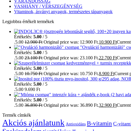
VÁRANDÓSSÁG
VASHIÁNY / VÉRSZEGÉNYSÉG
Vitaminok, ásványi anyagok, természetes tápanyagok
Legjobbra értékelt termékek
Értékelés:
5.00
/ 5
.5.00
12.900
Ft
Original price was: 12.900 Ft.
10.900
Ft
Current 
"Ovuláció harmonizáló" c
Értékelés:
5.00
/ 5
.5.00
23.100
Ft
Original price was: 23.100 Ft.
22.700
Ft
Current 
Értékelés:
5.00
/ 5
.5.00
10.750
Ft
Original price was: 10.750 Ft.
8.900
Ft
Current p
Értékelés:
5.00
/ 5
.5.00
9.690
Ft
Értékelés:
5.00
/ 5
.5.00
36.890
Ft
Original price was: 36.890 Ft.
32.900
Ft
Current 
Termék címkék
Akciós ajánlatunk
B-vitamin
C-vitam
Antioxidáns