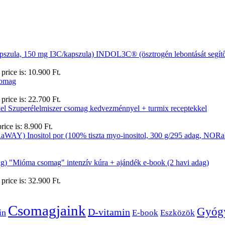
INDOL3C® (ösztrogén lebontását segítő
price is: 10.900 Ft.
somag
price is: 22.700 Ft.
Szuperélelmiszer csomag kedvezménnyel + turmix receptekkel
rice is: 8.900 Ft.
Inositol por (100% tiszta myo-inositol, 300 g/295 adag, NO
"Mióma csomag" intenzív kúra + ajándék e-book (2 havi adag)
price is: 32.900 Ft.
Csomagjaink
Gyóg
D-vitamin
in
E-book
Eszközök