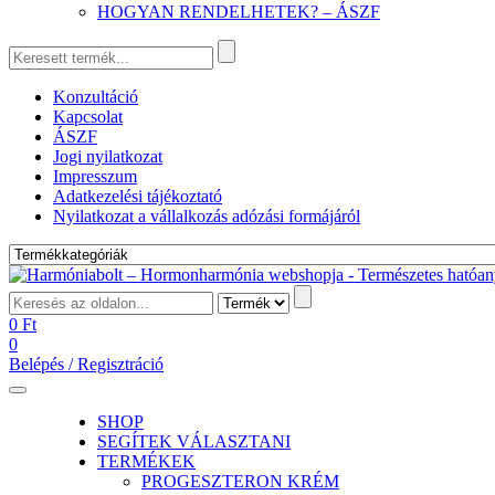
HOGYAN RENDELHETEK? – ÁSZF
Konzultáció
Kapcsolat
ÁSZF
Jogi nyilatkozat
Impresszum
Adatkezelési tájékoztató
Nyilatkozat a vállalkozás adózási formájáról
0
Ft
0
Belépés / Regisztráció
SHOP
SEGÍTEK VÁLASZTANI
TERMÉKEK
PROGESZTERON KRÉM