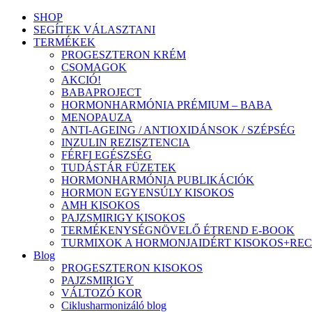
SHOP
SEGÍTEK VÁLASZTANI
TERMÉKEK
PROGESZTERON KRÉM
CSOMAGOK
AKCIÓ!
BABAPROJECT
HORMONHARMÓNIA PRÉMIUM – BABA
MENOPAUZA
ANTI-AGEING / ANTIOXIDÁNSOK / SZÉPSÉG
INZULIN REZISZTENCIA
FÉRFI EGÉSZSÉG
TUDÁSTÁR FÜZETEK
HORMONHARMÓNIA PUBLIKÁCIÓK
HORMON EGYENSÚLY KISOKOS
AMH KISOKOS
PAJZSMIRIGY KISOKOS
TERMÉKENYSÉGNÖVELŐ ÉTREND E-BOOK
TURMIXOK A HORMONJAIDÉRT KISOKOS+RE
Blog
PROGESZTERON KISOKOS
PAJZSMIRIGY
VÁLTOZÓ KOR
Ciklusharmonizáló blog