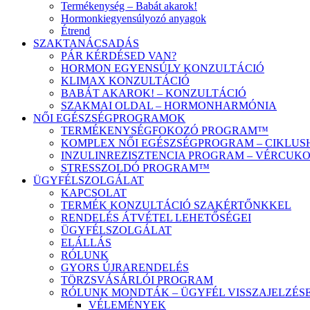
Termékenység – Babát akarok!
Hormonkiegyensúlyozó anyagok
Étrend
SZAKTANÁCSADÁS
PÁR KÉRDÉSED VAN?
HORMON EGYENSÚLY KONZULTÁCIÓ
KLIMAX KONZULTÁCIÓ
BABÁT AKAROK! – KONZULTÁCIÓ
SZAKMAI OLDAL – HORMONHARMÓNIA
NŐI EGÉSZSÉGPROGRAMOK
TERMÉKENYSÉGFOKOZÓ PROGRAM™
KOMPLEX NŐI EGÉSZSÉGPROGRAM – CIKLU
INZULINREZISZTENCIA PROGRAM – VÉRCU
STRESSZOLDÓ PROGRAM™
ÜGYFÉLSZOLGÁLAT
KAPCSOLAT
TERMÉK KONZULTÁCIÓ SZAKÉRTŐNKKEL
RENDELÉS ÁTVÉTEL LEHETŐSÉGEI
ÜGYFÉLSZOLGÁLAT
ELÁLLÁS
RÓLUNK
GYORS ÚJRARENDELÉS
TÖRZSVÁSÁRLÓI PROGRAM
RÓLUNK MONDTÁK – ÜGYFÉL VISSZAJELZÉS
VÉLEMÉNYEK