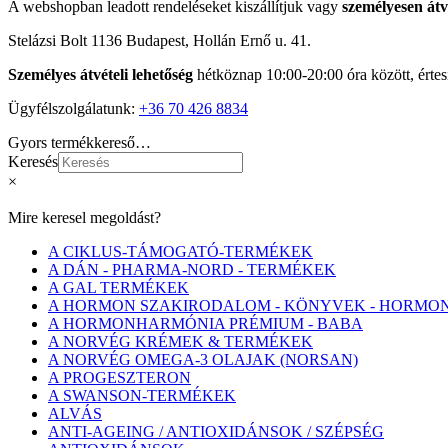
A webshopban leadott rendeléseket kiszállítjuk vagy
személyesen átve
Stelázsi Bolt 1136 Budapest, Hollán Ernő u. 41.
Személyes átvételi lehetőség
hétköznap 10:00-20:00 óra között, értes
Ügyfélszolgálatunk:
+36 70 426 8834
Gyors termékkereső…
Keresés
×
Mire keresel megoldást?
A CIKLUS-TÁMOGATÓ-TERMÉKEK
A DÁN - PHARMA-NORD - TERMÉKEK
A GAL TERMÉKEK
A HORMON SZAKIRODALOM - KÖNYVEK - HORM
A HORMONHARMÓNIA PRÉMIUM - BABA
A NORVÉG KRÉMEK & TERMÉKEK
A NORVÉG OMEGA-3 OLAJAK (NORSAN)
A PROGESZTERON
A SWANSON-TERMÉKEK
ALVÁS
ANTI-AGEING / ANTIOXIDÁNSOK / SZÉPSÉG