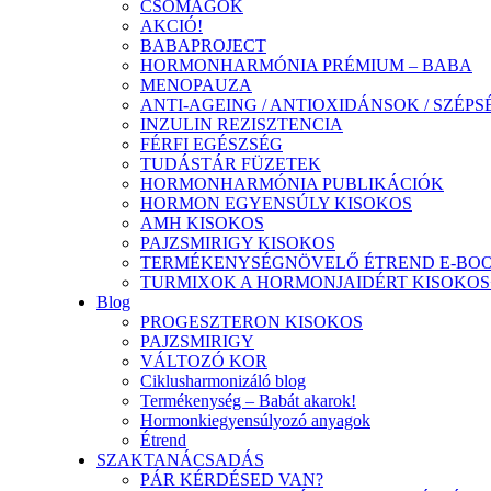
CSOMAGOK
AKCIÓ!
BABAPROJECT
HORMONHARMÓNIA PRÉMIUM – BABA
MENOPAUZA
ANTI-AGEING / ANTIOXIDÁNSOK / SZÉPS
INZULIN REZISZTENCIA
FÉRFI EGÉSZSÉG
TUDÁSTÁR FÜZETEK
HORMONHARMÓNIA PUBLIKÁCIÓK
HORMON EGYENSÚLY KISOKOS
AMH KISOKOS
PAJZSMIRIGY KISOKOS
TERMÉKENYSÉGNÖVELŐ ÉTREND E-BO
TURMIXOK A HORMONJAIDÉRT KISOKO
Blog
PROGESZTERON KISOKOS
PAJZSMIRIGY
VÁLTOZÓ KOR
Ciklusharmonizáló blog
Termékenység – Babát akarok!
Hormonkiegyensúlyozó anyagok
Étrend
SZAKTANÁCSADÁS
PÁR KÉRDÉSED VAN?