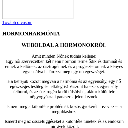
Tovább olvasom
HORMONHARMÓNIA
WEBOLDAL A HORMONOKRÓL
Amit minden Nőnek tudnia kellene:
Egy női szervezetben két nemi hormon termelődik és dominál és
ennek a kettőnek, az ösztrogénnek és a progeszteronnak a kényes
egyensúlya határozza meg egy nő egészséget.
Ha kettejük között megvan a harmónia és az egyensúly, egy nő
egészséges testileg és lelkileg is! Viszont ha ez az egyensúly
felborul, és az ösztrogén kerül túlsúlyba, akkor különféle
nőgyógyászati panaszok jelentkeznek.
Ismerd meg a különféle problémák közös gyökerét – ez visz el a
megoldáshoz.
Ismerd meg az összefüggéseket a különféle tünetek és az endokrin
mirigyek között.