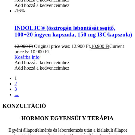
Add hozzá a kedvenceimhez
-16%
INDOL3C® (ösztrogén lebontását segítő,
100+20 ingyen kapszula, 150 mg I3C/kapszula)
12.900
Ft
Original price was: 12.900 Ft.
10.900
Ft
Current
price is: 10.900 Ft.
Kosárba
Info
Add hozzá a kedvenceimhez
Add hozzá a kedvenceimhez
1
2
3
→
KONZULTÁCIÓ
HORMON EGYENSÚLY TERÁPIA
Egyéni állapotfelmérés és laborelemzés után a kialakult állapot