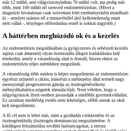
már 12 millió, ami világviszonylatban 70 millió volt, ma pedig már
több, mint 100 millió nő szenved endometriózisban. (Mivel a
diagnózis hivatalosan csak szövettani lelet eredményeként mondható
ki – amelyet számos nő a mintavétellel járó kellemetlenség miatt
nem vállal -, tényleges előfordulása ennél is sokkal nagyobb.)
A háttérben meghúzódó ok és a kezelés
Az endometriózis megoldásában (a gyógyszeres és sebészeti kezelés
sajnos csak átmeneti) olyan hormonális állapot kialakítására kell
törekedni, amely a várandósság alatt is fennáll, hiszen ekkor az
endometriózis teljes mértékben megszűnik.
A várandósság több módon is képes megszűntetni az endometriózist;
egyrészt szünetel a ciklus, másrészt a méhlepény által termelt nagy
mennyiségű progreszteron gátolja az ösztrogénérzékeny
méhnyálkahártya-szigetek stimulációját. Nem véletlen, hogy a
nőgyógyászok ilyen esetben javasolják a mielőbbi gyermekvállalást.
Ez azonban meddőség esetén nem lehetséges, előbb annak az okát
kell megszűntetni.
A fő cél nem is lehet más, mint a gyulladás csökkentése és az
ösztrogéntúlsúly (ösztrogén-dominancia) megszüntetése. A
kórállapot felszámolása további hatóanyagokat, a stressz