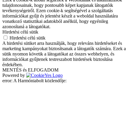
tulajdonosainak, hogy pontosabb képet kapjanak látogatóik
tevékenységeiről. Ezen cookie-k segítségével a szolgáltatás
információkat gyűjt és jelentést készít a weboldal használatára
vonatkozó statisztikai adatokból anélkül, hogy egyénileg
azonosítaná a látogatókat.
Hirdetési célú sütik
Hirdetési célú sütik
A hirdetési sütiket arra használják, hogy releváns hirdetéseket és
marketing kampányokat biztosítsanak a látogatók számára. Ezek a
sütik nyomon követik a látogatókat az összes webhelyen, és
információkat gyűjtenek testreszabott hirdetések biztosítása
érdekében.
MENTÉS és ELFOGADOM
Powered by
error:
A Harmóniabolt közlendője:
Ingyenes szállítás 70.000 Ft vásárlás felett.
Előre utalás, bankkártyás és utánvétes fizetési
lehetőség.
Személyes átvétel Budàn és Pesten