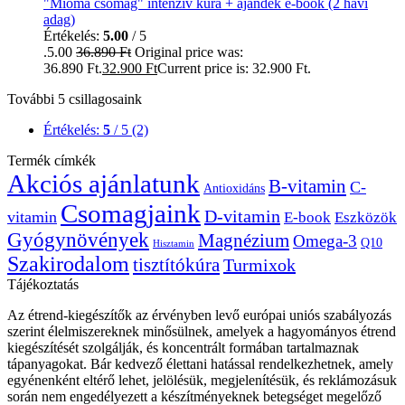
"Mióma csomag" intenzív kúra + ajándék e-book (2 havi
adag)
Értékelés:
5.00
/ 5
.5.00
36.890
Ft
Original price was:
36.890 Ft.
32.900
Ft
Current price is: 32.900 Ft.
További 5 csillagosaink
Értékelés:
5
/ 5
(2)
Termék címkék
Akciós ajánlatunk
B-vitamin
C-
Antioxidáns
Csomagjaink
D-vitamin
vitamin
E-book
Eszközök
Gyógynövények
Magnézium
Omega-3
Q10
Hisztamin
Szakirodalom
tisztítókúra
Turmixok
Tájékoztatás
Az étrend-kiegészítők az érvényben levő európai uniós szabályozás
szerint élelmiszereknek minősülnek, amelyek a hagyományos étrend
kiegészítését szolgálják, és koncentrált formában tartalmaznak
tápanyagokat. Bár kedvező élettani hatással rendelkezhetnek, amely
egyénenként eltérő lehet, jelölésük, megjelenítésük, és reklámozásuk
során nem engedélyezett a készítményeknek betegséget megelőző