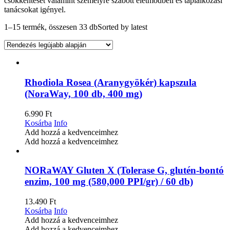
csökkentését valamint személyre szabott életmódbeli és táplálkozási
tanácsokat igényel.
1–15 termék, összesen 33 db
Sorted by latest
Rhodiola Rosea (Aranygyökér) kapszula
(NoraWay, 100 db, 400 mg)
6.990
Ft
Kosárba
Info
Add hozzá a kedvenceimhez
Add hozzá a kedvenceimhez
NORaWAY Gluten X (Tolerase G, glutén-bontó
enzim, 100 mg (580,000 PPI/gr) / 60 db)
13.490
Ft
Kosárba
Info
Add hozzá a kedvenceimhez
Add hozzá a kedvenceimhez