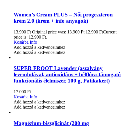
Women’s Cream PLUS – Női progeszteron
krém 2.0 (krém + info anyagok)
13.900
Ft
Original price was: 13.900 Ft.
12.900
Ft
Current
price is: 12.900 Ft.
Kosárba
Info
Add hozzá a kedvenceimhez
Add hozzá a kedvenceimhez
SUPER FROOT Lavender (aszalvány
levendulával, antioxidáns + bélflóra-támogató
funkcionális élelmiszer, 100 g, Patikakert)
17.000
Ft
Kosárba
Info
Add hozzá a kedvenceimhez
Add hozzá a kedvenceimhez
Magnézium-biszglicinát (200 mg