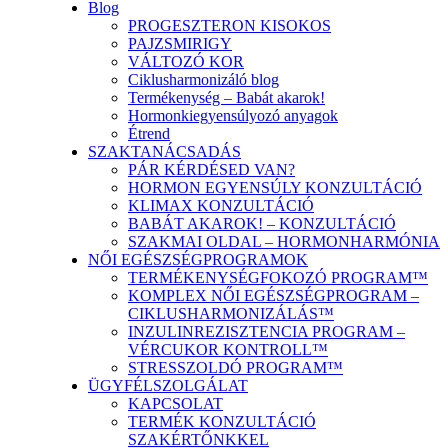
Blog
PROGESZTERON KISOKOS
PAJZSMIRIGY
VÁLTOZÓ KOR
Ciklusharmonizáló blog
Termékenység – Babát akarok!
Hormonkiegyensúlyozó anyagok
Étrend
SZAKTANÁCSADÁS
PÁR KÉRDÉSED VAN?
HORMON EGYENSÚLY KONZULTÁCIÓ
KLIMAX KONZULTÁCIÓ
BABÁT AKAROK! – KONZULTÁCIÓ
SZAKMAI OLDAL – HORMONHARMÓNIA
NŐI EGÉSZSÉGPROGRAMOK
TERMÉKENYSÉGFOKOZÓ PROGRAM™
KOMPLEX NŐI EGÉSZSÉGPROGRAM –
CIKLUSHARMONIZÁLÁS™
INZULINREZISZTENCIA PROGRAM –
VÉRCUKOR KONTROLL™
STRESSZOLDÓ PROGRAM™
ÜGYFÉLSZOLGÁLAT
KAPCSOLAT
TERMÉK KONZULTÁCIÓ
SZAKÉRTŐNKKEL