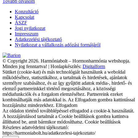
Tovább olvasom
Konzultáció
Kapcsolat
ÁSZF
Jogi nyilatkozat
Impresszum
Adatkezelési tájékoztató
Nyilatkozat a vállalkozás adózási formájáról
© Copyright 2026. Harmóniabolt – Hormonharmónia webshopja.
Minden jog fenntartva! | Honlapkészítés:
Digitalform
Sütiket (cookie-kat) és más technológiát használunk a weboldal
működéséhez, statisztikához, a tartalmak és hirdetések, ajánlatok
személyre szabásához, és az így gyűjtött adatok média-, hirdető- és
elemző partnereinkkel történő megosztásához, a közösségi
médiafunkciók és a forgalom elemzéséhez. Partnereink ezeket
kombinálhatják más adatokkal is. Az Elfogadom gombra kattintással
hozzájárulsz mindezekhez.
Elfogadom
Az oldalon történő továbblépéssel elfogadod a cookie-k használatát.
A hozzájárulásod tartalmát a Cookie beállítások gombra kattintva
állíthatod be, amit bármikor módosíthatsz.
Cookie beállítások
Részletes adatvédelmi tájékoztató:
https://harmoniabolt.hu/adatkezelesi-tajekoztato/