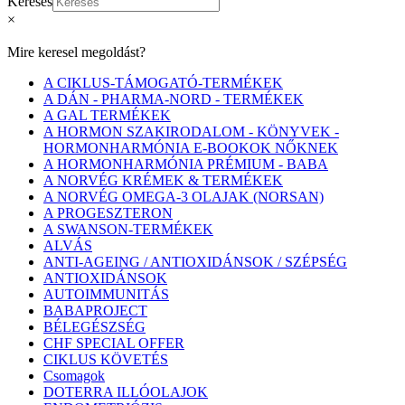
Keresés
×
Mire keresel megoldást?
A CIKLUS-TÁMOGATÓ-TERMÉKEK
A DÁN - PHARMA-NORD - TERMÉKEK
A GAL TERMÉKEK
A HORMON SZAKIRODALOM - KÖNYVEK -
HORMONHARMÓNIA E-BOOKOK NŐKNEK
A HORMONHARMÓNIA PRÉMIUM - BABA
A NORVÉG KRÉMEK & TERMÉKEK
A NORVÉG OMEGA-3 OLAJAK (NORSAN)
A PROGESZTERON
A SWANSON-TERMÉKEK
ALVÁS
ANTI-AGEING / ANTIOXIDÁNSOK / SZÉPSÉG
ANTIOXIDÁNSOK
AUTOIMMUNITÁS
BABAPROJECT
BÉLEGÉSZSÉG
CHF SPECIAL OFFER
CIKLUS KÖVETÉS
Csomagok
DOTERRA ILLÓOLAJOK