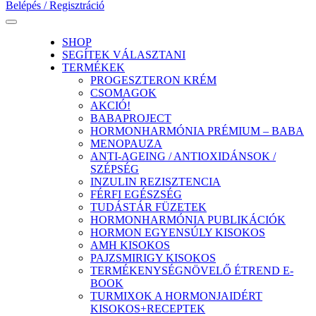
Belépés / Regisztráció
SHOP
SEGÍTEK VÁLASZTANI
TERMÉKEK
PROGESZTERON KRÉM
CSOMAGOK
AKCIÓ!
BABAPROJECT
HORMONHARMÓNIA PRÉMIUM – BABA
MENOPAUZA
ANTI-AGEING / ANTIOXIDÁNSOK /
SZÉPSÉG
INZULIN REZISZTENCIA
FÉRFI EGÉSZSÉG
TUDÁSTÁR FÜZETEK
HORMONHARMÓNIA PUBLIKÁCIÓK
HORMON EGYENSÚLY KISOKOS
AMH KISOKOS
PAJZSMIRIGY KISOKOS
TERMÉKENYSÉGNÖVELŐ ÉTREND E-
BOOK
TURMIXOK A HORMONJAIDÉRT
KISOKOS+RECEPTEK