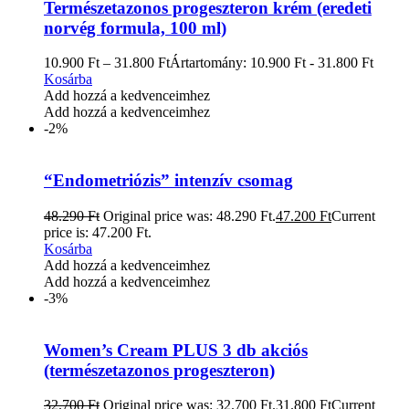
Természetazonos progeszteron krém (eredeti
norvég formula, 100 ml)
10.900
Ft
–
31.800
Ft
Ártartomány: 10.900 Ft - 31.800 Ft
Kosárba
Add hozzá a kedvenceimhez
Add hozzá a kedvenceimhez
-2%
“Endometriózis” intenzív csomag
48.290
Ft
Original price was: 48.290 Ft.
47.200
Ft
Current
price is: 47.200 Ft.
Kosárba
Add hozzá a kedvenceimhez
Add hozzá a kedvenceimhez
-3%
Women’s Cream PLUS 3 db akciós
(természetazonos progeszteron)
32.700
Ft
Original price was: 32.700 Ft.
31.800
Ft
Current