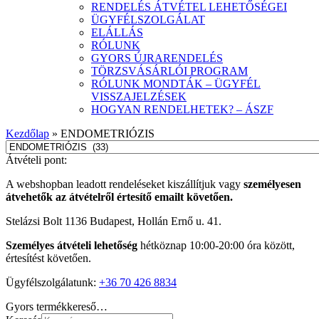
RENDELÉS ÁTVÉTEL LEHETŐSÉGEI
ÜGYFÉLSZOLGÁLAT
ELÁLLÁS
RÓLUNK
GYORS ÚJRARENDELÉS
TÖRZSVÁSÁRLÓI PROGRAM
RÓLUNK MONDTÁK – ÜGYFÉL
VISSZAJELZÉSEK
HOGYAN RENDELHETEK? – ÁSZF
Kezdőlap
»
ENDOMETRIÓZIS
Átvételi pont:
A webshopban leadott rendeléseket kiszállítjuk vagy
személyesen
átvehetők az átvételről értesítő emailt követően.
Stelázsi Bolt 1136 Budapest, Hollán Ernő u. 41.
Személyes átvételi lehetőség
hétköznap 10:00-20:00 óra között,
értesítést követően.
Ügyfélszolgálatunk:
+36 70 426 8834
Gyors termékkereső…