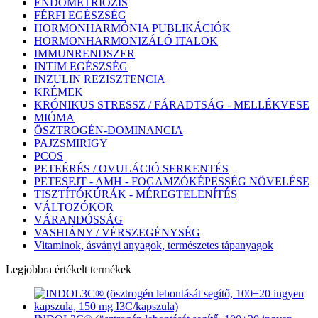
ENDOMETRIÓZIS
FÉRFI EGÉSZSÉG
HORMONHARMÓNIA PUBLIKÁCIÓK
HORMONHARMONIZÁLÓ ITALOK
IMMUNRENDSZER
INTIM EGÉSZSÉG
INZULIN REZISZTENCIA
KRÉMEK
KRÓNIKUS STRESSZ / FÁRADTSÁG - MELLÉKVESE
MIÓMA
ÖSZTROGÉN-DOMINANCIA
PAJZSMIRIGY
PCOS
PETEÉRÉS / OVULÁCIÓ SERKENTÉS
PETESEJT - AMH - FOGAMZÓKÉPESSÉG NÖVELÉSE
TISZTÍTÓKÚRÁK - MÉREGTELENÍTÉS
VÁLTOZÓKOR
VÁRANDÓSSÁG
VASHIÁNY / VÉRSZEGÉNYSÉG
Vitaminok, ásványi anyagok, természetes tápanyagok
Legjobbra értékelt termékek