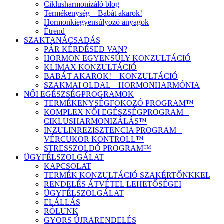
Ciklusharmonizáló blog
Termékenység – Babát akarok!
Hormonkiegyensúlyozó anyagok
Étrend
SZAKTANÁCSADÁS
PÁR KÉRDÉSED VAN?
HORMON EGYENSÚLY KONZULTÁCIÓ
KLIMAX KONZULTÁCIÓ
BABÁT AKAROK! – KONZULTÁCIÓ
SZAKMAI OLDAL – HORMONHARMÓNIA
NŐI EGÉSZSÉGPROGRAMOK
TERMÉKENYSÉGFOKOZÓ PROGRAM™
KOMPLEX NŐI EGÉSZSÉGPROGRAM –
CIKLUSHARMONIZÁLÁS™
INZULINREZISZTENCIA PROGRAM –
VÉRCUKOR KONTROLL™
STRESSZOLDÓ PROGRAM™
ÜGYFÉLSZOLGÁLAT
KAPCSOLAT
TERMÉK KONZULTÁCIÓ SZAKÉRTŐNKKEL
RENDELÉS ÁTVÉTEL LEHETŐSÉGEI
ÜGYFÉLSZOLGÁLAT
ELÁLLÁS
RÓLUNK
GYORS ÚJRARENDELÉS