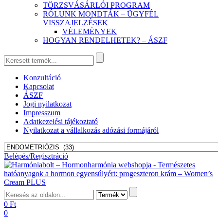
TÖRZSVÁSÁRLÓI PROGRAM
RÓLUNK MONDTÁK – ÜGYFÉL
VISSZAJELZÉSEK
VÉLEMÉNYEK
HOGYAN RENDELHETEK? – ÁSZF
Konzultáció
Kapcsolat
ÁSZF
Jogi nyilatkozat
Impresszum
Adatkezelési tájékoztató
Nyilatkozat a vállalkozás adózási formájáról
Belépés/Regisztráció
0
Ft
0