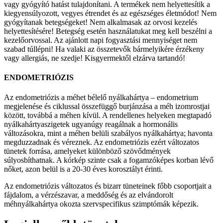
vagy gyógyító hatást tulajdonítani. A termékek nem helyettesítik a
kiegyensúlyozott, vegyes étrendet és az egészséges életmódot! Nem
gyógyítanak betegségeket! Nem alkalmasak az orvosi kezelés
helyettesítésére! Betegség esetén használatukat meg kell beszélni a
kezelőorvossal. Az ajánlott napi fogyasztási mennyiséget nem
szabad túllépni! Ha valaki az összetevők bármelyikére érzékeny
vagy allergiás, ne szedje! Kisgyermektől elzárva tartandó!
ENDOMETRIÓZIS
Az endometriózis a méhet bélelő nyálkahártya – endometrium
megjelenése és ciklussal összefüggő burjánzása a méh izomrostjai
között, továbbá a méhen kívül. A rendellenes helyeken megtapadó
nyálkahártyaszigetek ugyanúgy reagálnak a hormonális
változásokra, mint a méhen belüli szabályos nyálkahártya; havonta
megduzzadnak és véreznek. Az endometriózis ezért változatos
tünetek forrása, amelyeket különböző szövődmények
súlyosbíthatnak. A kórkép szinte csak a fogamzóképes korban lévő
nőket, azon belül is a 20-30 éves korosztályt érinti.
Az endometriózis változatos és bizarr tüneteinek főbb csoportjait a
fájdalom, a vérzészavar, a meddőség és az elvándorolt
méhnyálkahártya okozta szervspecifikus szimptómák képezik.