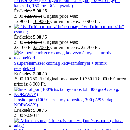
INDOL3C® (ösztrogén lebontását segítő, 100+20 ingyen
kapszula, 150 mg I3C/kapszula)
Értékelés:
5.00
/ 5
.5.00
12.900
Ft
Original price was:
12.900 Ft.
10.900
Ft
Current price is: 10.900 Ft.
"Ovuláció harmonizáló"
csomag
Értékelés:
5.00
/ 5
.5.00
23.100
Ft
Original price was:
23.100 Ft.
22.700
Ft
Current price is: 22.700 Ft.
Szuperélelmiszer csomag kedvezménnyel + turmix
receptekkel
Értékelés:
5.00
/ 5
.5.00
10.750
Ft
Original price was: 10.750 Ft.
8.900
Ft
Current
price is: 8.900 Ft.
Inositol por (100% tiszta myo-inositol, 300 g/295 adag,
NORaWAY)
Értékelés:
5.00
/ 5
.5.00
9.690
Ft