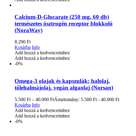
Calcium-D-Glucarate (250 mg, 60 db)
természetes ösztrogén receptor blokkoló
(NoraWay)
8.290
Ft
Kosárba
Info
Add hozzá a kedvenceimhez
Add hozzá a kedvenceimhez
-0%
Omega-3 olajak és kapszulák: halolaj,
tőlehalmájolaj, vegán algaolaj (Norsan)
5.500
Ft
–
40.000
Ft
Ártartomány: 5.500 Ft - 40.000 Ft
Kosárba
Info
Add hozzá a kedvenceimhez
Add hozzá a kedvenceimhez
-0%