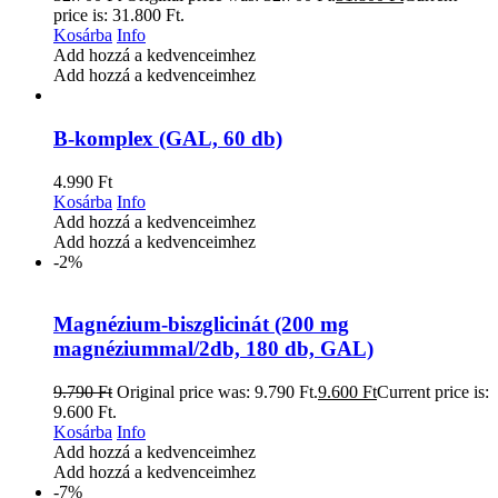
price is: 31.800 Ft.
Kosárba
Info
Add hozzá a kedvenceimhez
Add hozzá a kedvenceimhez
B-komplex (GAL, 60 db)
4.990
Ft
Kosárba
Info
Add hozzá a kedvenceimhez
Add hozzá a kedvenceimhez
-2%
Magnézium-biszglicinát (200 mg
magnéziummal/2db, 180 db, GAL)
9.790
Ft
Original price was: 9.790 Ft.
9.600
Ft
Current price is:
9.600 Ft.
Kosárba
Info
Add hozzá a kedvenceimhez
Add hozzá a kedvenceimhez
-7%