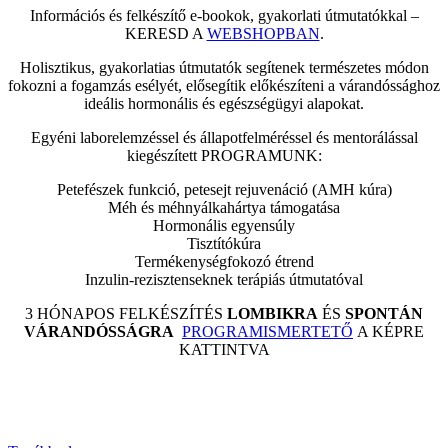
Információs és felkészítő e-bookok, gyakorlati útmutatókkal –
KERESD A
WEBSHOPBAN
.
Holisztikus, gyakorlatias útmutatók segítenek természetes módon
fokozni a fogamzás esélyét, elősegítik előkészíteni a várandóssághoz
ideális hormonális és egészségügyi alapokat.
Egyéni laborelemzéssel és állapotfelméréssel és mentorálással
kiegészített PROGRAMUNK:
Petefészek funkció, petesejt rejuvenáció (AMH kúra)
Méh és méhnyálkahártya támogatása
Hormonális egyensúly
Tisztítókúra
Termékenységfokozó étrend
Inzulin-rezisztenseknek terápiás útmutatóval
3 HÓNAPOS FELKÉSZÍTÉS
LOMBIKRA
ÉS
SPONTÁN
VÁRANDÓSSÁGRA
PROGRAMISMERTETŐ
A KÉPRE
KATTINTVA