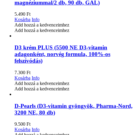
magnéziummal/2 db, 90 db, GAL)
5.490
Ft
Kosárba
Info
Add hozzá a kedvenceimhez
Add hozzá a kedvenceimhez
D3 krém PLUS (5500 NE D3-vitamin
adagonként, norvég formula, 100%-os
felszívódás)
7.300
Ft
Kosárba
Info
Add hozzá a kedvenceimhez
Add hozzá a kedvenceimhez
D-Pearls (D3-vitamin gyöngyök, Pharma-Nord,
3200 NE, 80 db)
9.500
Ft
Kosárba
Info
Add hozzá a kedvenceimhez