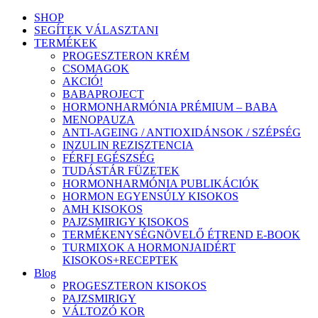
SHOP
SEGÍTEK VÁLASZTANI
TERMÉKEK
PROGESZTERON KRÉM
CSOMAGOK
AKCIÓ!
BABAPROJECT
HORMONHARMÓNIA PRÉMIUM – BABA
MENOPAUZA
ANTI-AGEING / ANTIOXIDÁNSOK / SZÉPSÉG
INZULIN REZISZTENCIA
FÉRFI EGÉSZSÉG
TUDÁSTÁR FÜZETEK
HORMONHARMÓNIA PUBLIKÁCIÓK
HORMON EGYENSÚLY KISOKOS
AMH KISOKOS
PAJZSMIRIGY KISOKOS
TERMÉKENYSÉGNÖVELŐ ÉTREND E-BOOK
TURMIXOK A HORMONJAIDÉRT
KISOKOS+RECEPTEK
Blog
PROGESZTERON KISOKOS
PAJZSMIRIGY
VÁLTOZÓ KOR