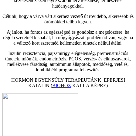
kezeléséhez személyre szabott terv készítése, természetes
hatóanyagokkal.
Célunk, hogy a várva várt sikerhez vezető út rövidebb, sikeresebb és
örömökkel telibb legyen.
Ajánlott, ha fontos az egészséged és gondolsz a megelőzésre, ha
régóta szeretnél kisbabát, ha nőgyógyászati problémád van, vagy ha
a változó kort szeretnéd kellemetlen tünetek nélkül átélni.
Inzulin-rezisztencia, pajzsmirigy-elégtelenség, premenstruációs
tünetek, miómák, endometriózis, PCOS, vérzés- és cikluszavarok,
mellékvese-fáradtság, autoimmun állapotok, meddőség, vetélés,
lombikbébi programra felkészítés.
HORMON EGYENSÚLY TERAPEUTÁNK: EPERJESI
KATALIN (
BIOHOZ
KATT A KÉPRE)