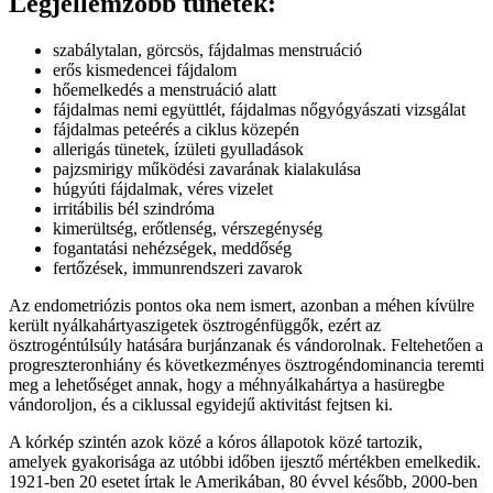
Legjellemzőbb tünetek:
szabálytalan, görcsös, fájdalmas menstruáció
erős kismedencei fájdalom
hőemelkedés a menstruáció alatt
fájdalmas nemi együttlét, fájdalmas nőgyógyászati vizsgálat
fájdalmas peteérés a ciklus közepén
allerigás tünetek, ízületi gyulladások
pajzsmirigy működési zavarának kialakulása
húgyúti fájdalmak, véres vizelet
irritábilis bél szindróma
kimerültség, erőtlenség, vérszegénység
fogantatási nehézségek, meddőség
fertőzések, immunrendszeri zavarok
Az endometriózis pontos oka nem ismert, azonban a méhen kívülre
került nyálkahártyaszigetek ösztrogénfüggők, ezért az
ösztrogéntúlsúly hatására burjánzanak és vándorolnak. Feltehetően a
progreszteronhiány és következményes ösztrogéndominancia teremti
meg a lehetőséget annak, hogy a méhnyálkahártya a hasüregbe
vándoroljon, és a ciklussal egyidejű aktivitást fejtsen ki.
A kórkép szintén azok közé a kóros állapotok közé tartozik,
amelyek gyakorisága az utóbbi időben ijesztő mértékben emelkedik.
1921-ben 20 esetet írtak le Amerikában, 80 évvel később, 2000-ben